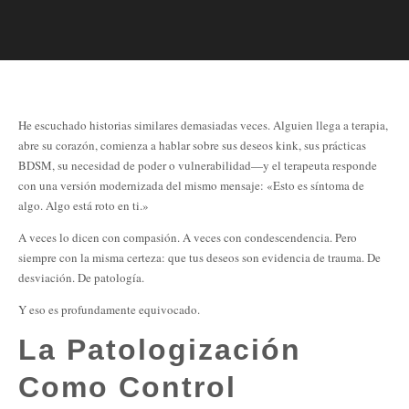
He escuchado historias similares demasiadas veces. Alguien llega a terapia,
abre su corazón, comienza a hablar sobre sus deseos kink, sus prácticas
BDSM, su necesidad de poder o vulnerabilidad—y el terapeuta responde
con una versión modernizada del mismo mensaje: «Esto es síntoma de
algo. Algo está roto en ti.»
A veces lo dicen con compasión. A veces con condescendencia. Pero
siempre con la misma certeza: que tus deseos son evidencia de trauma. De
desviación. De patología.
Y eso es profundamente equivocado.
La Patologización
Como Control